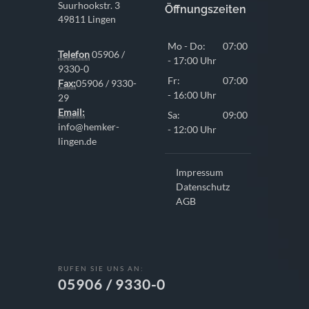
Suurhookstr. 3
Öffnungszeiten
49811 Lingen
Mo - Do:
07:00
Telefon
05906 /
- 17:00 Uhr
9330-0
Fr:
07:00
Fax:
05906 / 9330-
- 16:00 Uhr
29
Email:
Sa:
09:00
info@hemker-
- 12:00 Uhr
lingen.de
Impressum
Datenschutz
AGB
RUFEN SIE UNS AN:
05906 / 9330-0